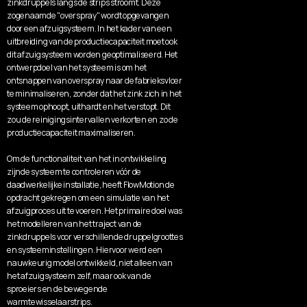
zinkdruppels langs de strips stroomt. Deze 
zogenaamde "overspray" wordt opgevangen 
door een afzuigsysteem. In het kader van een 
uitbreiding van de productiecapaciteit moet ook 
dit afzuigsysteem worden geoptimaliseerd. Het 
ontwerpdoel van het systeem is om het 
ontsnappen van overspray naar de fabrieksvloer 
te minimaliseren, zonder dat het zink zich in het 
systeem ophoopt, uithardt en het verstopt. Dit 
zou de reinigingsintervallen verkorten en zo de 
productiecapaciteit maximaliseren.
Om de functionaliteit van het in ontwikkeling 
zijnde systeem te controleren vóór de 
daadwerkelijke installatie, heeft FlowMotion de 
opdracht gekregen om een ​​simulatie van het 
afzuigproces uit te voeren. Het primaire doel was 
het modelleren van het traject van de 
zinkdruppels voor verschillende druppelgroottes 
en systeeminstellingen. Hiervoor werd een 
nauwkeurig model ontwikkeld, niet alleen van 
het afzuigsysteem zelf, maar ook van de 
sproeiers en de bewegende 
warmtewisselaarstrips.