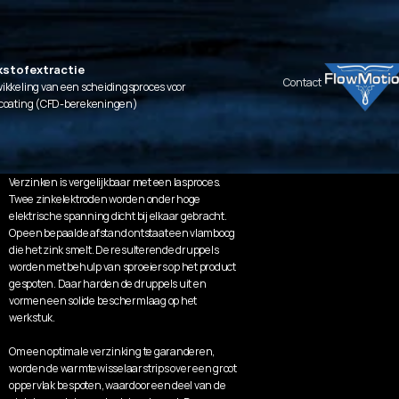
kstofextractie
Contact
ikkeling van een scheidingsproces voor 
coating (CFD-berekeningen)
Verzinken is vergelijkbaar met een lasproces. 
Twee zinkelektroden worden onder hoge 
elektrische spanning dicht bij elkaar gebracht. 
Op een bepaalde afstand ontstaat een vlamboog 
die het zink smelt. De resulterende druppels 
worden met behulp van sproeiers op het product 
gespoten. Daar harden de druppels uit en 
vormen een solide beschermlaag op het 
werkstuk.
Om een ​​optimale verzinking te garanderen, 
worden de warmtewisselaarstrips over een groot 
oppervlak bespoten, waardoor een deel van de 