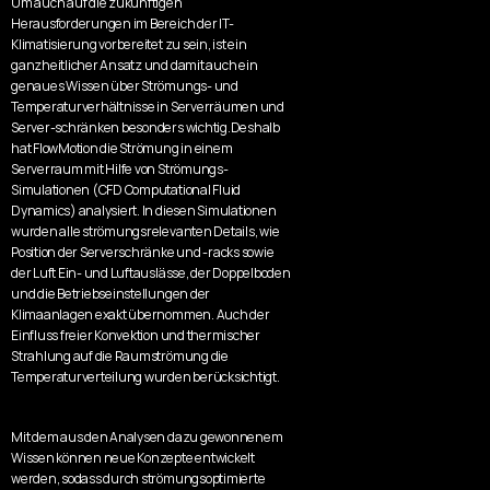
Um auch auf die zukünftigen 
Herausforderungen im Bereich der IT-
Klimatisierung vorbereitet zu sein, ist ein 
ganzheitlicher Ansatz und damit auch ein 
genaues Wissen über Strömungs- und 
Temperaturverhältnisse in Serverräumen und 
Server-schränken besonders wichtig.Deshalb 
hat FlowMotion die Strömung in einem 
Serverraum mit Hilfe von Strömungs-
Simulationen (CFD Computational Fluid 
Dynamics) analysiert. In diesen Simulationen 
wurden alle strömungsrelevanten Details, wie 
Position der Serverschränke und -racks sowie 
der Luft Ein- und Luftauslässe, der Doppelboden 
und die Betriebseinstellungen der 
Klimaanlagen exakt übernommen. Auch der 
Einfluss freier Konvektion und thermischer 
Strahlung auf die Raumströmung die 
Temperaturverteilung wurden berücksichtigt.
Mit dem aus den Analysen dazu gewonnenem 
Wissen können neue Konzepte entwickelt 
werden, sodass durch strömungsoptimierte 