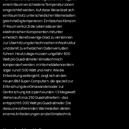
einem Raum verschiedene Temperaturzonen 
eingerichtet werden. Auf diese Weise lässt sich 
ein Raum trotz unterschiedlicher Wärmelasten 
gleichmäßig temperieren. Ein falsches Klima im 
IT-Raum verkürzt die Lebensdauer der 
elektronischen Komponenten mitunter 
erheblich. Bereits wenige Grad zu viel können 
zur Überhitzung der technischen Infrastruktur 
und damit zu erheblichen Datenverlusten 
führen. Heutzutage müssen ungefähr 800 
Watt pro Quadratmeter klimatechnisch 
kompensiert werden, in Internetdatencentern 
sogar rund 1.500 Watt und mehr. Wie die 
Entwicklung weitergeht, zeigt sich an den 
neuen IBM Super-Computern, die speziell zur 
Erforschung des Klimawandels oder zur 
Genforschung konzipiert wurden: 1,5 Megawatt 
stehen auf circa 250 Quadratmetern – das 
entspricht 6.000 Watt pro Quadratmeter. Die 
daraus resultierenden Wärmelasten stellen 
enorme Anforderungen an die Klimatechnik.