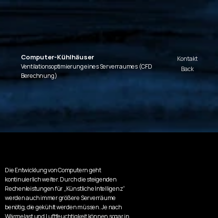
Computer-Kühlhäuser
Kontakt
Ventilationsoptimierung eines Serverraumes (CFD 
Back
Berechnung)
Die Entwicklung von Computern geht 
kontinuierlich weiter. Durch die steigenden 
Rechenleistungen für „Künstliche Intelligenz“ 
werden auch immer größere Serverräume 
benötig, die gekühlt werden müssen. Je nach 
Wärmelast und Luftfeuchtigkeit können sogar in 