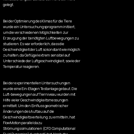
gelegt.
Bei der Optimierung des Klimas für die Tiere 
wurde ein Untersuchungsprogramm initiiert, 
um die verschiedenen Möglichkeiten zur 
Erzeugung der benötigten Luftbewegungen zu 
studieren. Es war erforderlich, dass die 
Geschwindigkeit der Luft so konstant wie möglich 
zu halten, da Geflügel extrem sensibel auf 
Unterschiede der Luftgeschwindigkeit, sowie der 
Temperatur reagieren.
Bei der experimentellen Untersuchungen 
wurde eine Ein-Etagen Testanlage gebaut. Die 
Luft-bewegungen auf Tierniveau wurden mit 
Hilfe vieler Geschwindigkeitsmessungen 
ermittelt. Um den Einfluss geometrischer 
Änderungen des Aufbau auf die 
Geschwindigkeitsverteilung zu ermitteln, hat 
FlowMotion parallel dazu 
Strömungssimulationen (CFD Computational 