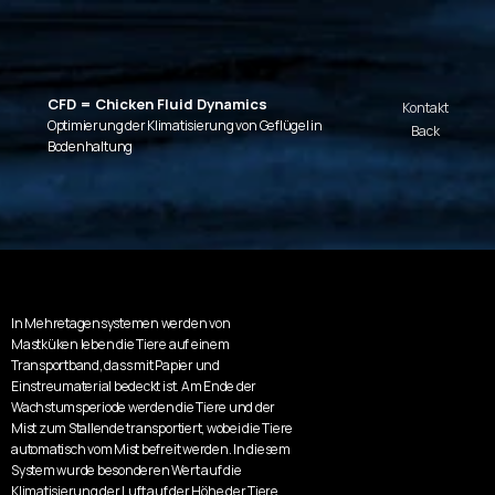
CFD = Chicken Fluid Dynamics
Kontakt
Optimierung der Klimatisierung von Geflügel in 
Back
Bodenhaltung
In Mehretagensystemen werden von 
Mastküken leben die Tiere auf einem 
Transportband, dass mit Papier und 
Einstreumaterial bedeckt ist. Am Ende der 
Wachstumsperiode werden die Tiere und der 
Mist zum Stallende transportiert, wobei die Tiere 
automatisch vom Mist befreit werden. In diesem 
System wurde besonderen Wert auf die 
Klimatisierung der Luft auf der Höhe der Tiere 